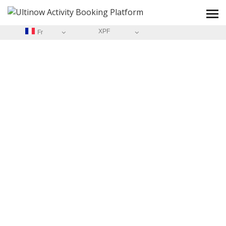
XPF
Fr
ACCUEIL
/
MENTIONS LÉGALES
A PROPOS DE
OUTDOOR.BZH
Mentions légales